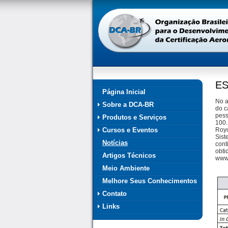
ES
Página Inicial
No a
Sobre a DCA-BR
do c
pess
Produtos e Serviços
100.
Cursos e Eventos
Royc
Sist
Notícias
cont
obti
Artigos Técnicos
www.
Meio Ambiente
Melhore Seus Conhecimentos
Contato
Links