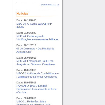
(ver todos-2021)
Notícias
Data: 16/12/2020
MSC-75: O Cerne da SAE ARP
4754A
Data: 01/05/2020
MSC-74: Certificação de
Modificações em Aeronaves Militares
Data: 26/11/2019
07 de Dezembro - Dia Mundial da
Aviação Civil
Data: 05/06/2019
MSC-73: Emprego de Fault Tree
Analysis em Sistemas Complexos
Data: 16/05/2019
MSC-72: Análises de Confiabilidade e
Falibilidade de Sistemas Complexos
Data: 10/05/2019
FAA/SAFO-19001: Landing
Performance Assessments at Time
of Arrival.
Data: 02/04/2019
MSC-71: Reflexões Sobre
Engenharia de Sistemas (ES) –