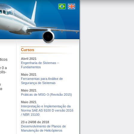
Página
inicial
Home
Cursos
Abril 2021
ticos
Engenharia de Sistemas –
Fundamentos
 0 a
lls-
Maio 2021
Ferramentas para Análise de
Segurança de Sistemas
r
te
Maio 2021
Práticas de MSG-3 (Revisão 2015)
Maio 2021
Interpretação e Implementação da
Norma SAE AS 9100 D versão 2016
/ NBR 15100
23 e 24/08 de 2018
Desenvolvimento de Planos de
Manutenção de Helicópteros