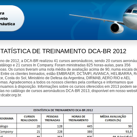
TATÍSTICA DE TREINAMENTO DCA-BR 2012
no de 2012, a DCA-BR realizou 41 cursos aeronáuticos, sendo 20 cursos aeronáu
atálogo e 21 cursos In Company. Foram ministradas 825 horas-aulas, para 356
oas. Os cursos tiveram uma nota média de avaliação acima de 90, numa escala de
 Entre os clientes treinados, estão EMBRAER, DCTA/IFI, AVIANCA, HELIBARRA, Ro
e, Costa do Sol, Ministério de Defesa da Argentina, DIRMAB, AERO RIO e AEL
emas. Agradecemos a todos os nossos clientes pela confiança e informamos que
inuamos à disposição. Informações sobre os cursos oferecidos em 2013 podem se
das no catálogo de cursos aeronáuticos DCA-BR 2013, disponível em nosso websi
dcabr.org.br.